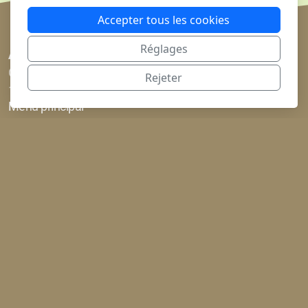
Accepter tous les cookies
Réglages
Association Tilia
Chemin des Vullierens 10
Rejeter
1423 Fontanezier (VD)
Menu principal
Accueil
L’association
Projet Atlas
Notre équipe
Agenda
Rejoignez-nous
Newsletter
Contact
Légal