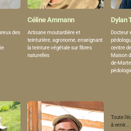
Céline Ammann
Dylan T
ureux des
Artisane moutardière et
Docteur e
teinturière, agronome, enseignant
pédologu
ie
la teinture végétale sur fibres
centre d
naturelles
Maison d
de-Martel
pédologie
Toute l'é
à venir...