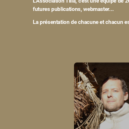
L'Association Tilia, c'est une équipe de
futures publications, webmaster...
La présentation de chacune et chacun est