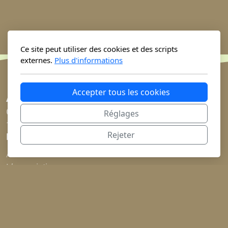
Ce site peut utiliser des cookies et des scripts
externes.
Plus d'informations
Accepter tous les cookies
Association Tilia
Chemin des Vullierens 10
Réglages
1423 Fontanezier (VD)
Rejeter
Menu principal
Accueil
L’association
Projet Atlas
Notre équipe
Agenda
Rejoignez-nous